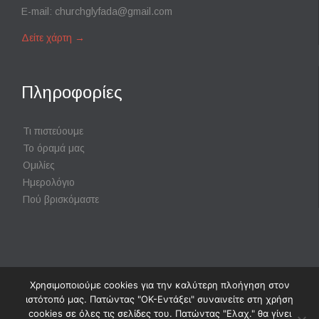
E-mail:
churchglyfada@gmail.com
Δείτε χάρτη
→
Πληροφορίες
Τι πιστεύουμε
Το όραμά μας
Ομιλίες
Ημερολόγιο
Πού βρισκόμαστε
Χρησιμοποιούμε cookies για την καλύτερη πλοήγηση στον
Powered by
Digisol Ltd.
|
Χρήση Cookies
ιστότοπό μας. Πατώντας "ΟΚ-Εντάξει" συναινείτε στη χρήση
cookies σε όλες τις σελίδες του. Πατώντας "Ελαχ." θα γίνει