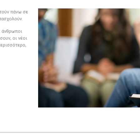
ητούν πάνω σε
απασχολούν.
ι άνθρωποι
σουν, οι νέοι
περισσότερο,