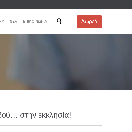
Skip

Δωρεά
RY
ΝΕΑ
ΕΠΙΚΟΙΝΩΝΙΑ
to
content
εβού… στην εκκλησία!