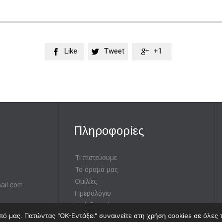
Like
Tweet
+1



Πληροφορίες
Τι πιστεύουμε
Το όραμά μας
Ομιλίες
ail.com
Ημερολόγιο
Πού βρισκόμαστε
ό μας. Πατώντας "ΟΚ-Εντάξει" συναινείτε στη χρήση cookies σε όλες τ