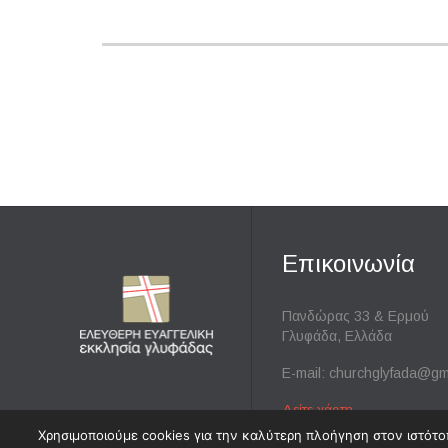
Επικοινωνία
Πανδώρας 33 & Ερμού
Γλυφάδα, Ελλάδα
E-mail:
churchglyfada@gm
Δείτε χάρτη
→
Χρησιμοποιούμε cookies για την καλύτερη πλοήγηση στον ιστότοπ