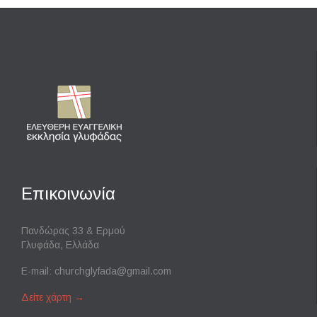
Επικοινωνία
Πανδώρας 33 & Ερμού
Γλυφάδα, Ελλάδα
E-mail:
churchglyfada@gmail.com
Δείτε χάρτη
→