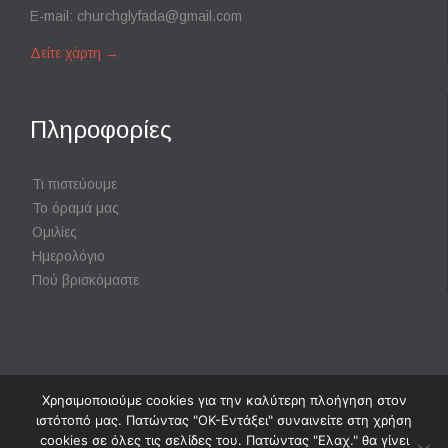
E-mail:
churchglyfada@gmail.com
Δείτε χάρτη
→
Πληροφορίες
Τι πιστεύουμε
Το όραμά μας
Ομιλίες
Ημερολόγιο
Πού βρισκόμαστε
Χρησιμοποιούμε cookies για την καλύτερη πλοήγηση στον
Powered by
Digisol Ltd.
|
Χρήση Cookies
ιστότοπό μας. Πατώντας "ΟΚ-Εντάξει" συναινείτε στη χρήση
cookies σε όλες τις σελίδες του. Πατώντας "Ελαχ." θα γίνει