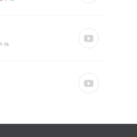

 1-16
