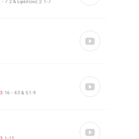
2 - 7: 2 & Εφεσίους 2: 1-7


 3
: 16 - 4:3 & 5:1-9

 3
: 1-15