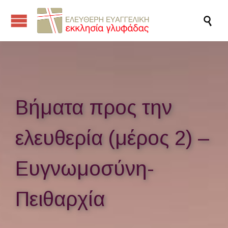

Βήματα προς την
ελευθερία (μέρος 2) –
Ευγνωμοσύνη-
Πειθαρχία