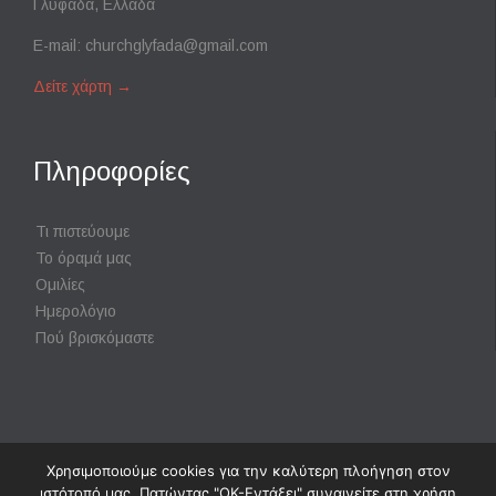
Γλυφάδα, Ελλάδα
E-mail:
churchglyfada@gmail.com
Δείτε χάρτη
→
Πληροφορίες
Τι πιστεύουμε
Το όραμά μας
Ομιλίες
Ημερολόγιο
Πού βρισκόμαστε
Χρησιμοποιούμε cookies για την καλύτερη πλοήγηση στον
Powered by
Digisol Ltd.
|
Χρήση Cookies
ιστότοπό μας. Πατώντας "ΟΚ-Εντάξει" συναινείτε στη χρήση