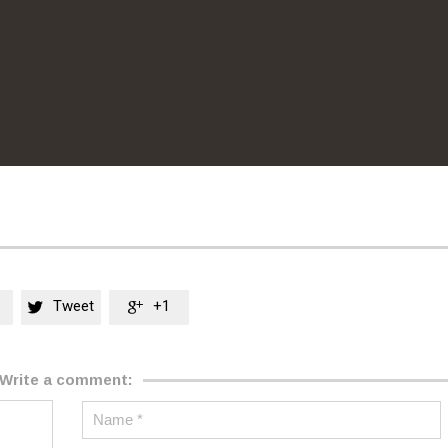
Tweet
+1


Write a comment: