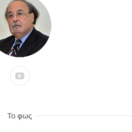

Το φως