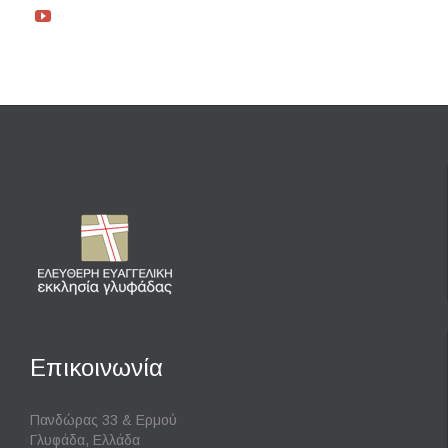

Επικοινωνία
Πανδώρας 33 & Ερμού
Γλυφάδα, Ελλάδα