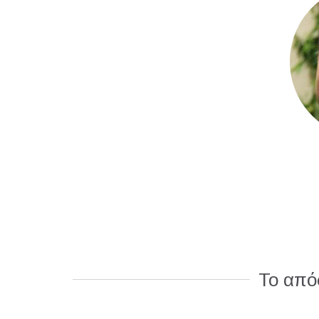
Το από