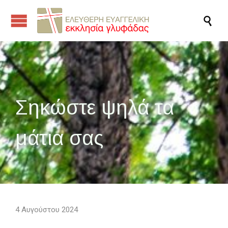

Σηκώστε ψηλά τα
μάτια σας
4 Αυγούστου 2024