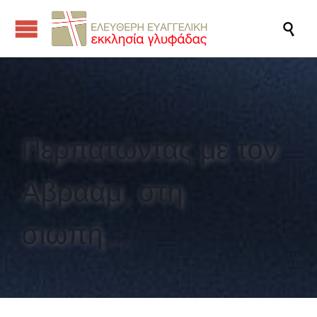

Περπατώντας με τον
Αβραάμ, στη
σιωπή…