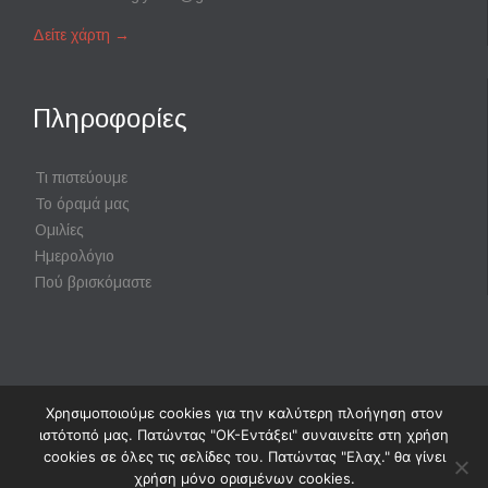
Δείτε χάρτη
→
Πληροφορίες
Τι πιστεύουμε
Το όραμά μας
Ομιλίες
Ημερολόγιο
Πού βρισκόμαστε
Χρησιμοποιούμε cookies για την καλύτερη πλοήγηση στον
Powered by
Digisol Ltd.
|
Χρήση Cookies
ιστότοπό μας. Πατώντας "ΟΚ-Εντάξει" συναινείτε στη χρήση
cookies σε όλες τις σελίδες του. Πατώντας "Ελαχ." θα γίνει
χρήση μόνο ορισμένων cookies.
↑