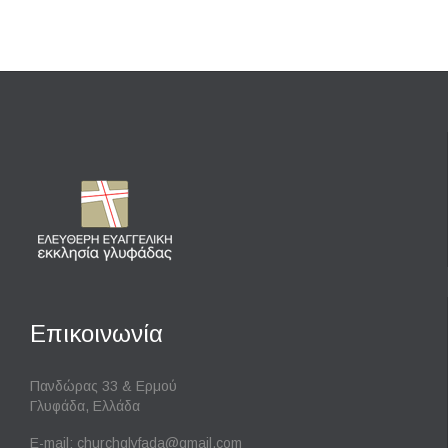
Επικοινωνία
Πανδώρας 33 & Ερμού
Γλυφάδα, Ελλάδα
E-mail:
churchglyfada@gmail.com