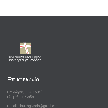
Επικοινωνία
Πανδώρας 33 & Ερμού
Γλυφάδα, Ελλάδα
E-mail:
churchglyfada@gmail.com