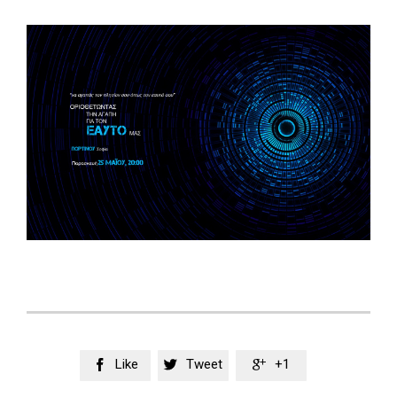
Like
Tweet
+1


