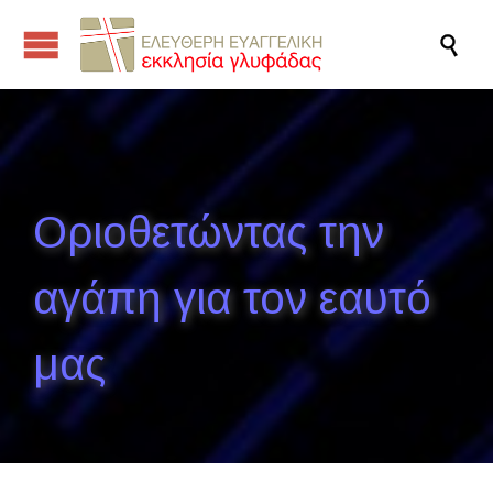

Οριοθετώντας την
αγάπη για τον εαυτό
μας