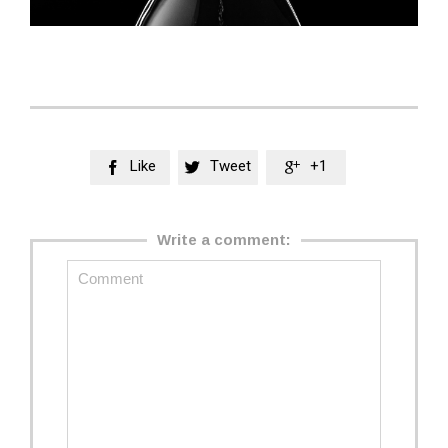
Like
Tweet
+1



Write a comment: