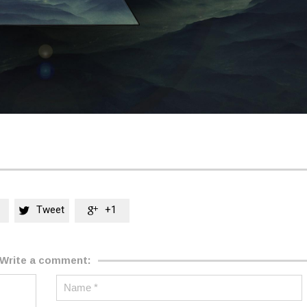
Tweet
+1


Write a comment: