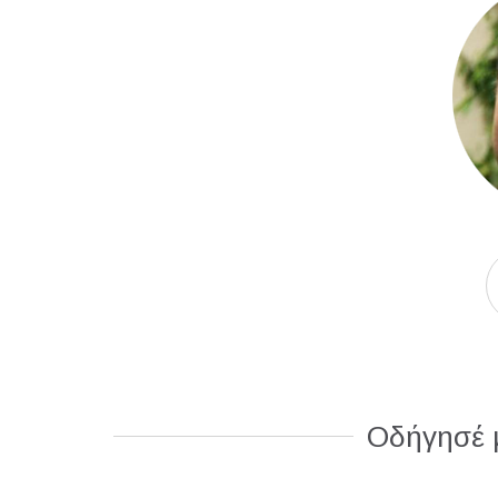
Οδήγησέ μ