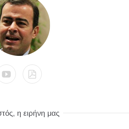


τός, η ειρήνη μας