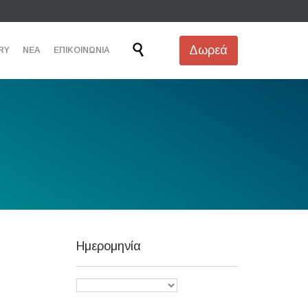
Skip

Δωρεά
RY
ΝΕΑ
ΕΠΙΚΟΙΝΩΝΙΑ
to
content
Ημερομηνία