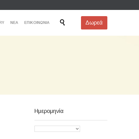
Skip

Δωρεά
RY
ΝΕΑ
ΕΠΙΚΟΙΝΩΝΙΑ
to
content
Ημερομηνία