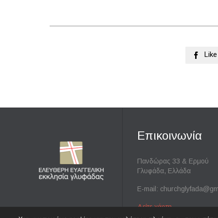
Like

Επικοινωνία
Πανδώρας 33 & Ερμού
Γλυφάδα, Ελλάδα
E-mail:
churchglyfada@gm
Δείτε χάρτη
→