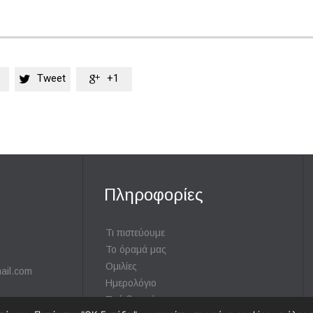
Tweet
+1


Πληροφορίες
Τι πιστεύουμε
Το όραμά μας
Ομιλίες
ail.com
Ημερολόγιο
Πού βρισκόμαστε