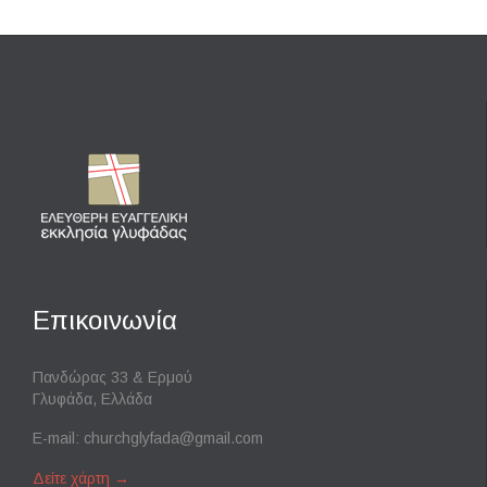
Επικοινωνία
Πανδώρας 33 & Ερμού
Γλυφάδα, Ελλάδα
E-mail:
churchglyfada@gmail.com
Δείτε χάρτη
→