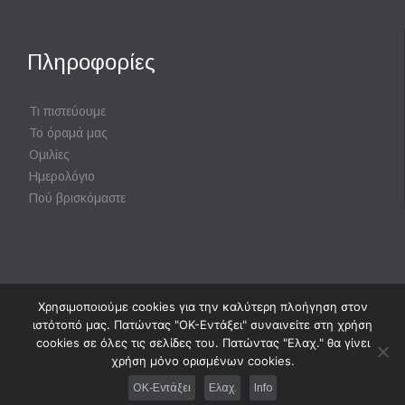
Πληροφορίες
Τι πιστεύουμε
Το όραμά μας
Ομιλίες
Ημερολόγιο
Πού βρισκόμαστε
Χρησιμοποιούμε cookies για την καλύτερη πλοήγηση στον
Powered by
Digisol Ltd.
|
Χρήση Cookies
ιστότοπό μας. Πατώντας "ΟΚ-Εντάξει" συναινείτε στη χρήση
cookies σε όλες τις σελίδες του. Πατώντας "Ελαχ." θα γίνει
χρήση μόνο ορισμένων cookies.
↑
OK-Εντάξει
Ελαχ.
Info




Follow us: