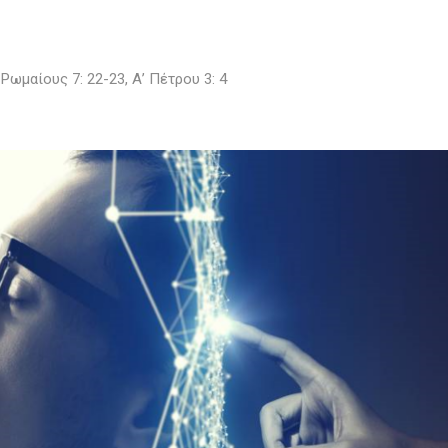
 Ρωμαίους 7: 22-23, Α’ Πέτρου 3: 4