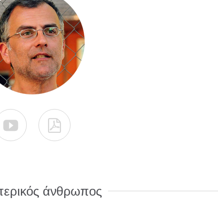


τερικός άνθρωπος