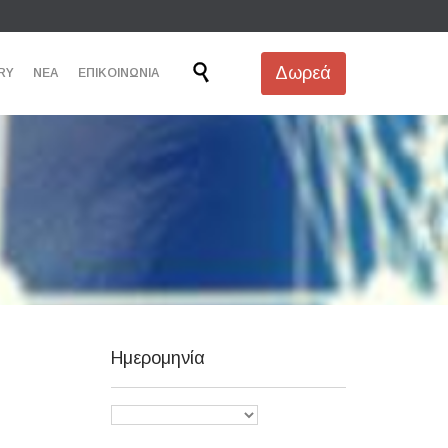
Skip

Δωρεά
RY
ΝΕΑ
ΕΠΙΚΟΙΝΩΝΙΑ
to
content
Ημερομηνία