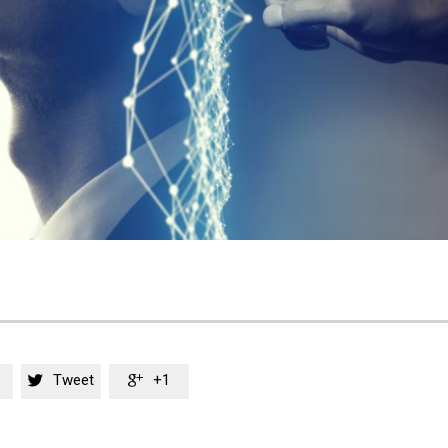
Tweet
+1

