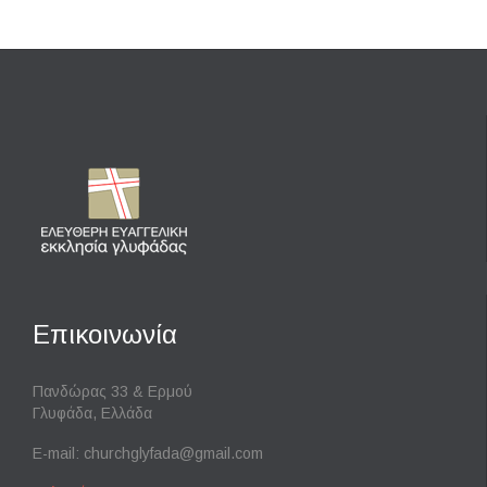
Επικοινωνία
Πανδώρας 33 & Ερμού
Γλυφάδα, Ελλάδα
E-mail:
churchglyfada@gmail.com