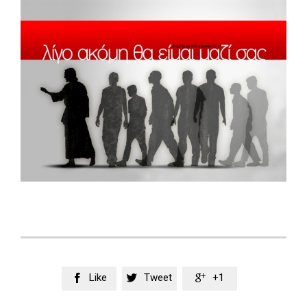
Like
Tweet
+1


