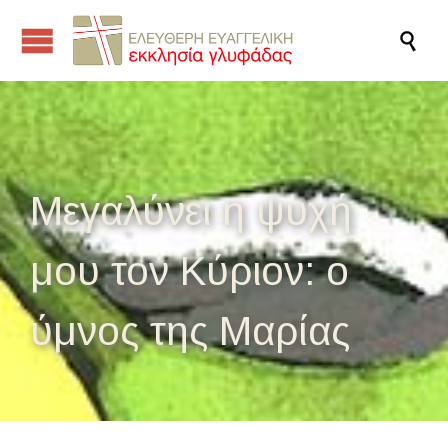

Μεγαλύνει η ψυχή
μου τον Κύριον: ο
ύμνος της Μαρίας