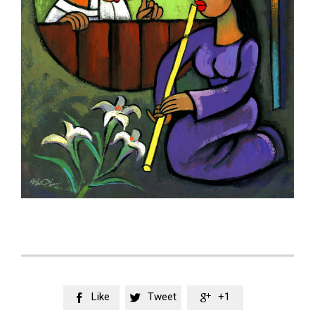
Like
Tweet
+1


