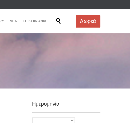
Skip

Δωρεά
RY
ΝΕΑ
ΕΠΙΚΟΙΝΩΝΙΑ
to
content
Ημερομηνία