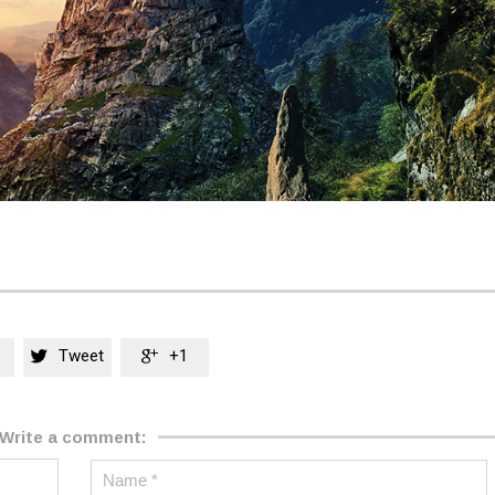
Tweet
+1


Write a comment: