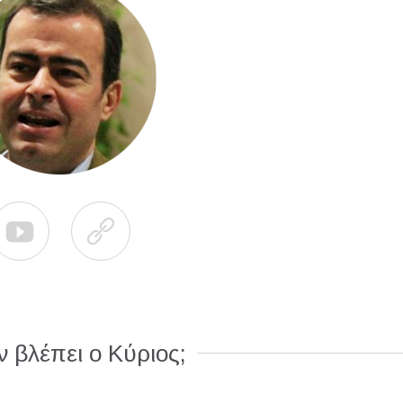


 βλέπει ο Κύριος;