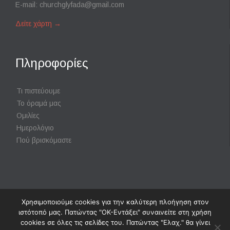
E-mail:
churchglyfada@gmail.com
Δείτε χάρτη
→
Πληροφορίες
Τι πιστεύουμε
Το όραμά μας
Ομιλίες
Ημερολόγιο
Πού βρισκόμαστε
Χρησιμοποιούμε cookies για την καλύτερη πλοήγηση στον
Powered by
Digisol Ltd.
|
Χρήση Cookies
ιστότοπό μας. Πατώντας "ΟΚ-Εντάξει" συναινείτε στη χρήση
cookies σε όλες τις σελίδες του. Πατώντας "Ελαχ." θα γίνει