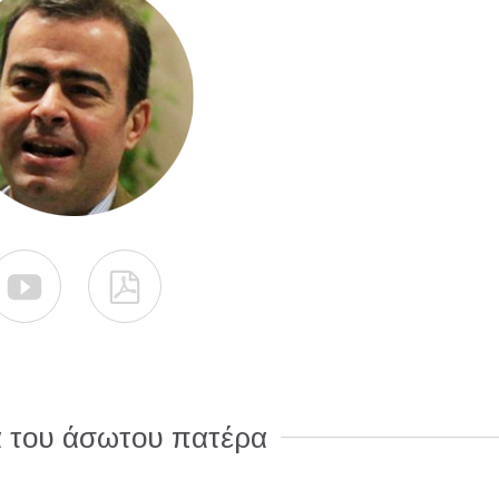


α του άσωτου πατέρα