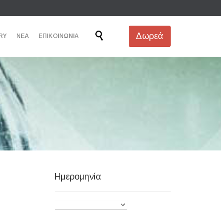
Skip

Δωρεά
RY
ΝΕΑ
ΕΠΙΚΟΙΝΩΝΙΑ
to
content
Ημερομηνία