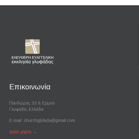
Επικοινωνία
Πανδώρας 33 & Ερμού
Γλυφάδα, Ελλάδα
E-mail:
churchglyfada@gmail.com
Δείτε χάρτη
→