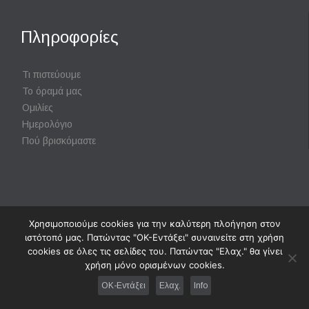
Πληροφορίες
Τι πιστεύουμε
Το όραμά μας
Ομιλίες
Ημερολόγιο
Πού βρισκόμαστε
Χρησιμοποιούμε cookies για την καλύτερη πλοήγηση στον
Powered by
Digisol Ltd.
|
Χρήση Cookies
ιστότοπό μας. Πατώντας "ΟΚ-Εντάξει" συναινείτε στη χρήση
cookies σε όλες τις σελίδες του. Πατώντας "Ελαχ." θα γίνει
χρήση μόνο ορισμένων cookies.
↑
OK-Εντάξει
Ελαχ.
Info




Follow us: