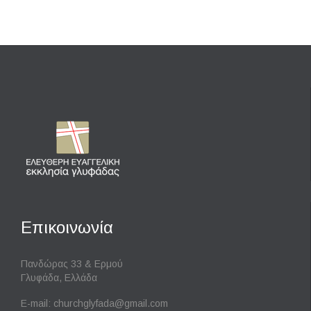
Επικοινωνία
Πανδώρας 33 & Ερμού
Γλυφάδα, Ελλάδα
E-mail:
churchglyfada@gmail.com