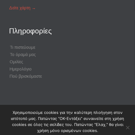
Δείτε χάρτη
→
Πληροφορίες
Τι πιστεύουμε
Το όραμά μας
Ομιλίες
Ημερολόγιο
Πού βρισκόμαστε
Χρησιμοποιούμε cookies για την καλύτερη πλοήγηση στον
Powered by
Digisol Ltd.
|
Χρήση Cookies
ιστότοπό μας. Πατώντας "ΟΚ-Εντάξει" συναινείτε στη χρήση
cookies σε όλες τις σελίδες του. Πατώντας "Ελαχ." θα γίνει
χρήση μόνο ορισμένων cookies.
↑