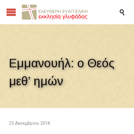

Εμμανουήλ: ο Θεός
μεθ’ ημών
23 Δεκεμβρίου 2018