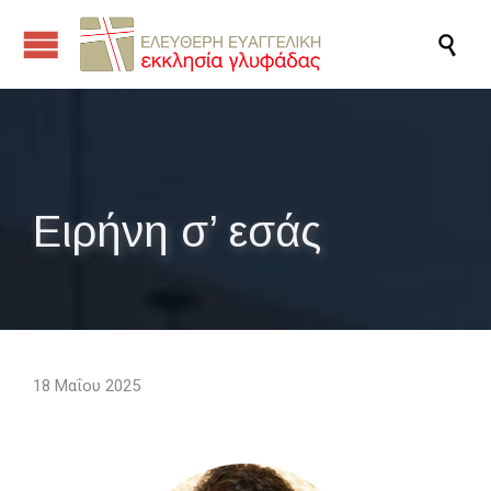

Ειρήνη σ’ εσάς
18 Μαΐου 2025