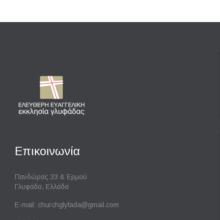
Επικοινωνία
Πανδώρας 33 & Ερμού
Γλυφάδα, Ελλάδα
E-mail:
churchglyfada@gmail.com