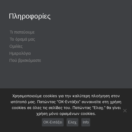
Πληροφορίες
Τι πιστεύουμε
Το όραμά μας
Ομιλίες
Ημερολόγιο
Πού βρισκόμαστε
Χρησιμοποιούμε cookies για την καλύτερη πλοήγηση στον
Powered by
Digisol Ltd.
|
Χρήση Cookies
ιστότοπό μας. Πατώντας "ΟΚ-Εντάξει" συναινείτε στη χρήση
cookies σε όλες τις σελίδες του. Πατώντας "Ελαχ." θα γίνει
χρήση μόνο ορισμένων cookies.
↑
OK-Εντάξει
Ελαχ.
Info




Follow us: