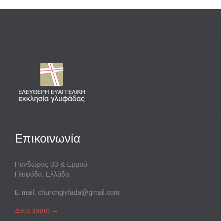
Επικοινωνία
Πανδώρας 33 & Ερμού
Γλυφάδα, Ελλάδα
E-mail:
churchglyfada@gmail.com
Δείτε χάρτη
→