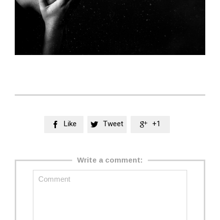
Like
Tweet
+1



Write a comment: