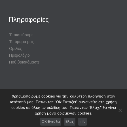
Πληροφορίες
Τι πιστεύουμε
Το όραμά μας
Ομιλίες
Ημερολόγιο
Πού βρισκόμαστε
Χρησιμοποιούμε cookies για την καλύτερη πλοήγηση στον
Powered by
Digisol Ltd.
|
Χρήση Cookies
ιστότοπό μας. Πατώντας "ΟΚ-Εντάξει" συναινείτε στη χρήση
cookies σε όλες τις σελίδες του. Πατώντας "Ελαχ." θα γίνει
χρήση μόνο ορισμένων cookies.
↑
OK-Εντάξει
Ελαχ.
Info




Follow us: