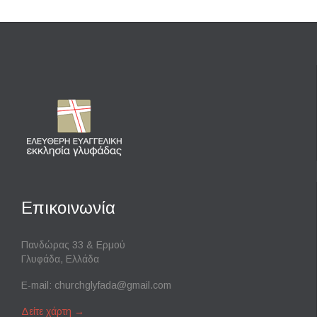
Επικοινωνία
Πανδώρας 33 & Ερμού
Γλυφάδα, Ελλάδα
E-mail:
churchglyfada@gmail.com
Δείτε χάρτη
→