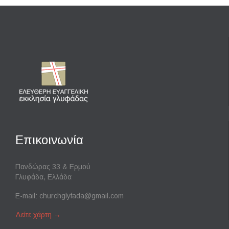
Επικοινωνία
Πανδώρας 33 & Ερμού
Γλυφάδα, Ελλάδα
E-mail:
churchglyfada@gmail.com
Δείτε χάρτη
→