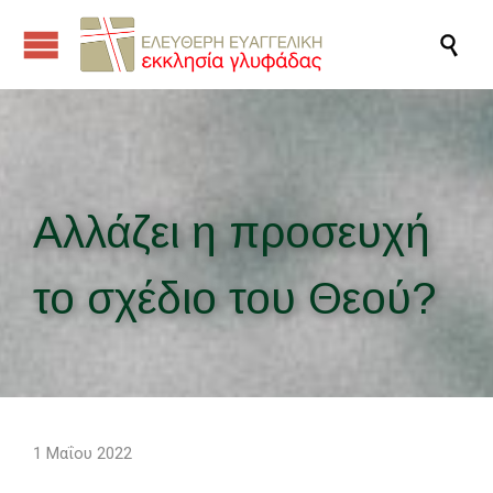

Αλλάζει η προσευχή
το σχέδιο του Θεού?
1 Μαΐου 2022