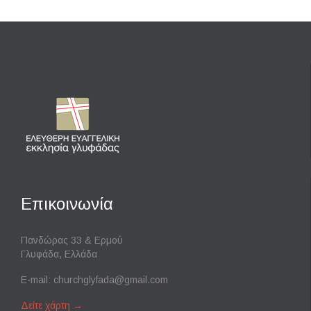
Επικοινωνία
Πανδώρας 33 & Ερμού
Γλυφάδα, Ελλάδα
E-mail:
churchglyfada@gmail.com
Δείτε χάρτη
→