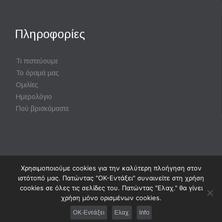
Πληροφορίες
Τι πιστεύουμε
Το όραμά μας
Ομιλίες
Ημερολόγιο
Πού βρισκόμαστε
Χρησιμοποιούμε cookies για την καλύτερη πλοήγηση στον
Powered by
Digisol Ltd.
|
Χρήση Cookies
ιστότοπό μας. Πατώντας "ΟΚ-Εντάξει" συναινείτε στη χρήση
cookies σε όλες τις σελίδες του. Πατώντας "Ελαχ." θα γίνει
χρήση μόνο ορισμένων cookies.
↑
OK-Εντάξει
Ελαχ.
Info




Follow us: