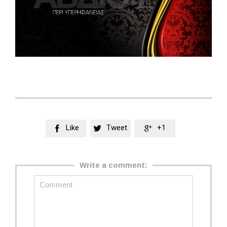
Like
Tweet
+1



Write a comment: