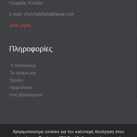
Γλυφάδα, Ελλάδα
E-mail:
churchglyfada@gmail.com
Δείτε χάρτη
→
Πληροφορίες
Τι πιστεύουμε
Το όραμά μας
Ομιλίες
Ημερολόγιο
Πού βρισκόμαστε
Χρησιμοποιούμε cookies για την καλύτερη πλοήγηση στον
Powered by
Digisol Ltd.
|
Χρήση Cookies