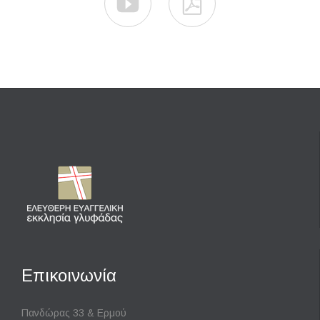


Επικοινωνία
Πανδώρας 33 & Ερμού