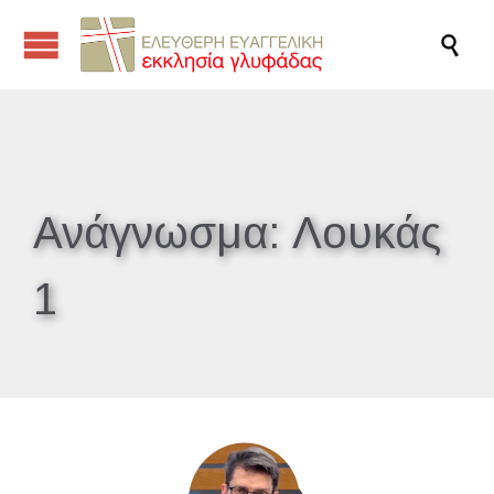

Ανάγνωσμα:
Λουκάς
1