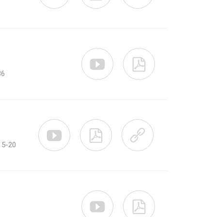


36



 15-20

