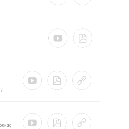





27



Λουκάς