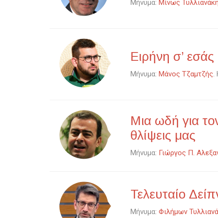
Μήνυμα:
Μίνως Τυλλιανάκ
Ειρήνη σ’ εσάς
Μήνυμα:
Μάνος Τζαμτζής
.
Μια ωδή για τον
θλίψεις μας
Μήνυμα:
Γιώργος Π. Αλεξα
Τελευταίο Δείπ
Μήνυμα:
Φιλήμων Τυλλιαν