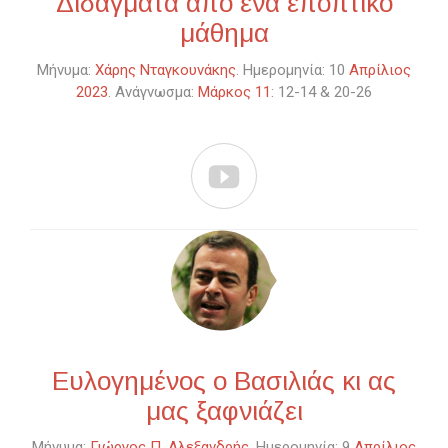
Διδάγματα από ένα εποπτικό
μάθημα
Μήνυμα:
Χάρης Νταγκουνάκης
. Ημερομηνία: 10
Απρίλιος
2023
. Ανάγνωσμα:
Μάρκος 11
: 12-14 & 20-26

Ευλογημένος ο Βασιλιάς κι ας
μας ξαφνιάζει
Μήνυμα:
Γιώργος Π. Αλεξανδρής
. Ημερομηνία: 9
Απρίλιος