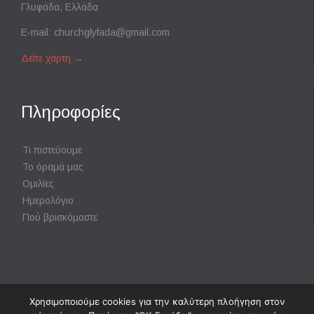
Γλυφάδα, Ελλάδα
E-mail:
churchglyfada@gmail.com
Δείτε χάρτη
→
Πληροφορίες
Τι πιστεύουμε
Το όραμά μας
Ομιλίες
Ημερολόγιο
Πού βρισκόμαστε
Χρησιμοποιούμε cookies για την καλύτερη πλοήγηση στον
Powered by
Digisol Ltd.
|
Χρήση Cookies