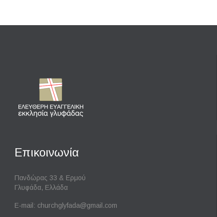
Επικοινωνία
Πανδώρας 33 & Ερμού
Γλυφάδα, Ελλάδα
E-mail:
churchglyfada@gmail.com