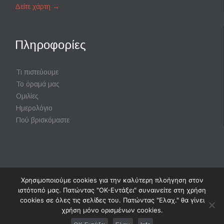
Δείτε χάρτη
→
Πληροφορίες
Τι πιστεύουμε
Το όραμά μας
Ομιλίες
Ημερολόγιο
Πού βρισκόμαστε
Χρησιμοποιούμε cookies για την καλύτερη πλοήγηση στον
Powered by
Digisol Ltd.
|
Χρήση Cookies
ιστότοπό μας. Πατώντας "ΟΚ-Εντάξει" συναινείτε στη χρήση
cookies σε όλες τις σελίδες του. Πατώντας "Ελαχ." θα γίνει
χρήση μόνο ορισμένων cookies.
↑