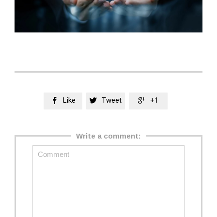
Like
Tweet
+1



Write a comment: