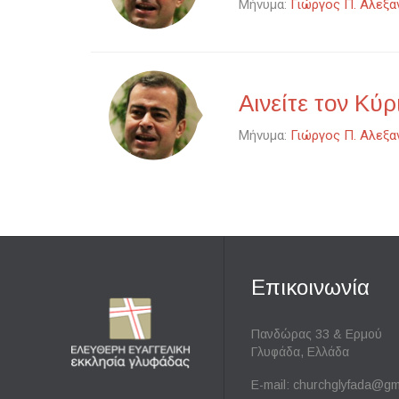
Μήνυμα:
Γιώργος Π. Αλεξα
Αινείτε τον Κύρ
Μήνυμα:
Γιώργος Π. Αλεξα
Επικοινωνία
Πανδώρας 33 & Ερμού
Γλυφάδα, Ελλάδα
E-mail:
churchglyfada@gm