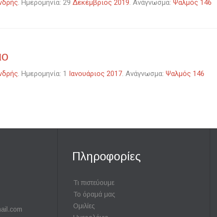
νδρής
. Ημερομηνία: 29
Δεκέμβριος 2019
. Ανάγνωσμα:
Ψαλμός 146
ιο
νδρής
. Ημερομηνία: 1
Ιανουάριος 2017
. Ανάγνωσμα:
Ψαλμός 146
Πληροφορίες
Τι πιστεύουμε
Το όραμά μας
Ομιλίες
ail.com