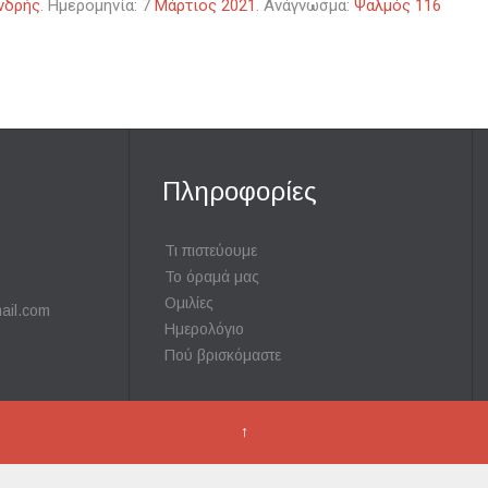
νδρής
. Ημερομηνία: 7
Μάρτιος 2021
. Ανάγνωσμα:
Ψαλμός 116
Πληροφορίες
Τι πιστεύουμε
Το όραμά μας
Ομιλίες
ail.com
Ημερολόγιο
Πού βρισκόμαστε
↑