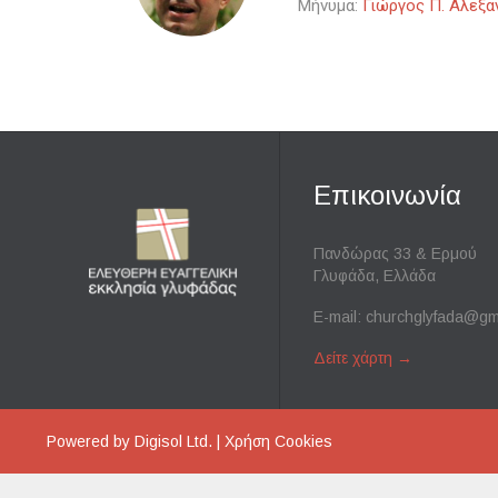
Μήνυμα:
Γιώργος Π. Αλεξα
Επικοινωνία
Πανδώρας 33 & Ερμού
Γλυφάδα, Ελλάδα
E-mail:
churchglyfada@gm
Δείτε χάρτη
→
Powered by
Digisol Ltd.
|
Χρήση Cookies