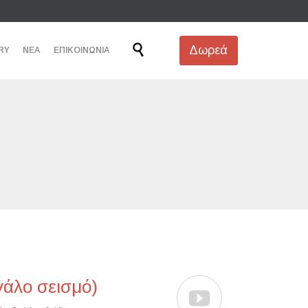
Skip

Δωρεά
RY
ΝΕΑ
ΕΠΙΚΟΙΝΩΝΙΑ
to
content
γάλο σεισμό)
