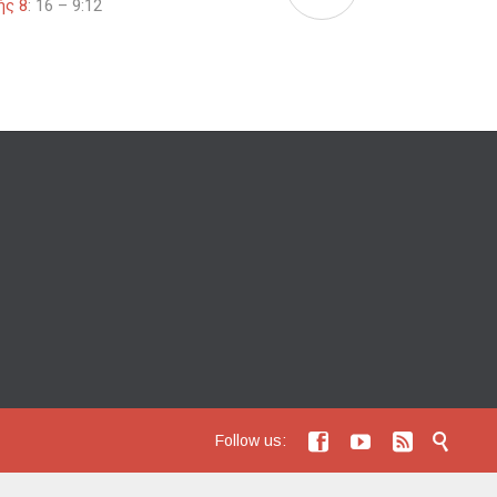
ής 8
: 16 – 9:12




Follow us: