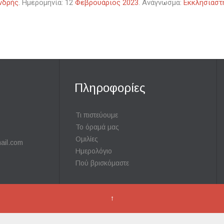
νδρής
. Ημερομηνία: 12
Φεβρουάριος 2023
. Ανάγνωσμα:
Εκκλησιαστ
Πληροφορίες
Τι πιστεύουμε
Το όραμά μας
Ομιλίες
ail.com
Ημερολόγιο
Πού βρισκόμαστε
↑