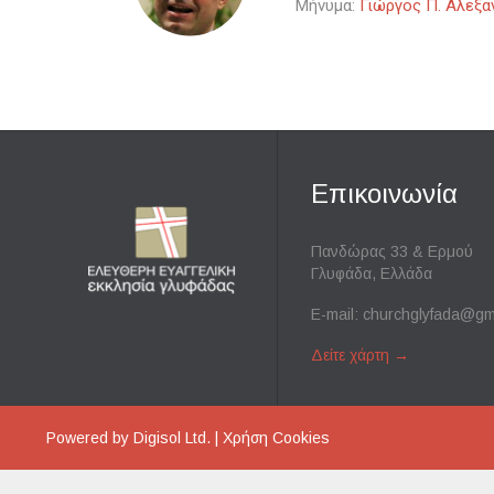
Μήνυμα:
Γιώργος Π. Αλεξα
Επικοινωνία
Πανδώρας 33 & Ερμού
Γλυφάδα, Ελλάδα
E-mail:
churchglyfada@gm
Δείτε χάρτη
→
Powered by
Digisol Ltd.
|
Χρήση Cookies