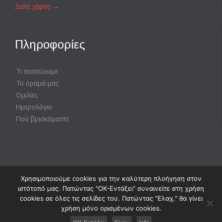
Δείτε χάρτη
→
Πληροφορίες
Τι πιστεύουμε
Το όραμά μας
Ομιλίες
Ημερολόγιο
Πού βρισκόμαστε
Χρησιμοποιούμε cookies για την καλύτερη πλοήγηση στον
Powered by
Digisol Ltd.
|
Χρήση Cookies
ιστότοπό μας. Πατώντας "ΟΚ-Εντάξει" συναινείτε στη χρήση
cookies σε όλες τις σελίδες του. Πατώντας "Ελαχ." θα γίνει
χρήση μόνο ορισμένων cookies.
↑