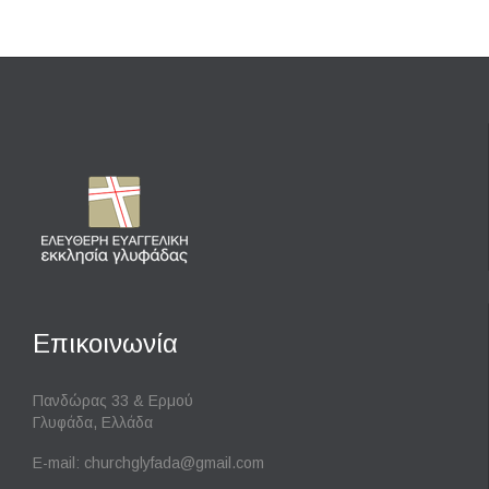
Επικοινωνία
Πανδώρας 33 & Ερμού
Γλυφάδα, Ελλάδα
E-mail:
churchglyfada@gmail.com