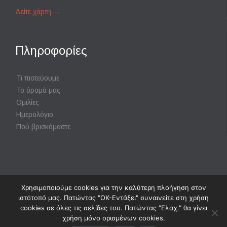
Δείτε χάρτη
→
Πληροφορίες
Τι πιστεύουμε
Το όραμά μας
Ομιλίες
Ημερολόγιο
Πού βρισκόμαστε
Χρησιμοποιούμε cookies για την καλύτερη πλοήγηση στον
Powered by
Digisol Ltd.
|
Χρήση Cookies
ιστότοπό μας. Πατώντας "ΟΚ-Εντάξει" συναινείτε στη χρήση
cookies σε όλες τις σελίδες του. Πατώντας "Ελαχ." θα γίνει
χρήση μόνο ορισμένων cookies.
↑