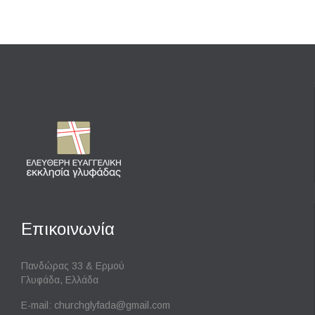
Επικοινωνία
Πανδώρας 33 & Ερμού
Γλυφάδα, Ελλάδα
E-mail:
churchglyfada@gmail.com