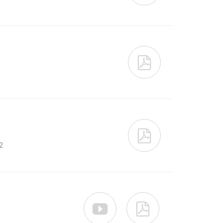


2

