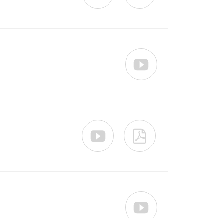



