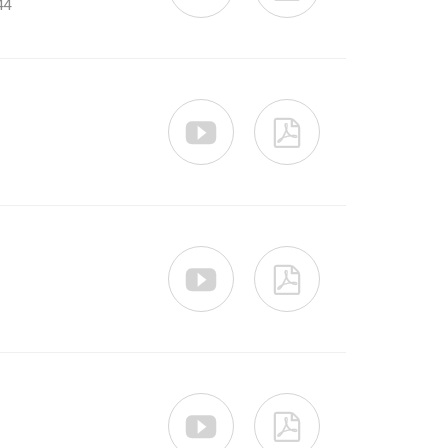
44





