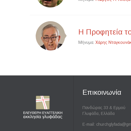
Η Προφητεία τ
Μήνυμα:
Χάρης Νταγκουνά
Επικοινωνία
Πανδώρας 33 & Ερμού
Γλυφάδα, Ελλάδα
E-mail:
churchglyfada@gm