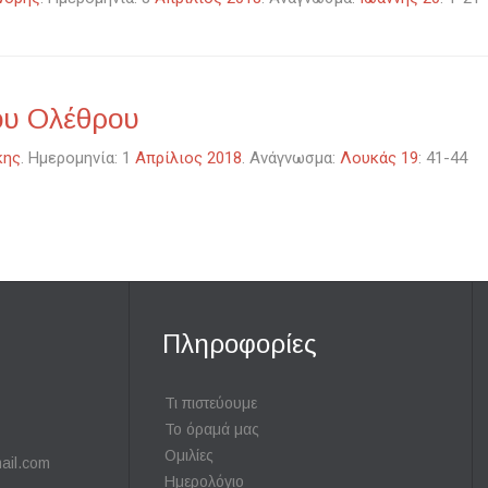
ου Ολέθρου
κης
. Ημερομηνία: 1
Απρίλιος 2018
. Ανάγνωσμα:
Λουκάς 19
: 41-44
Πληροφορίες
Τι πιστεύουμε
Το όραμά μας
Ομιλίες
ail.com
Ημερολόγιο