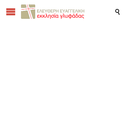

Ομιλίες